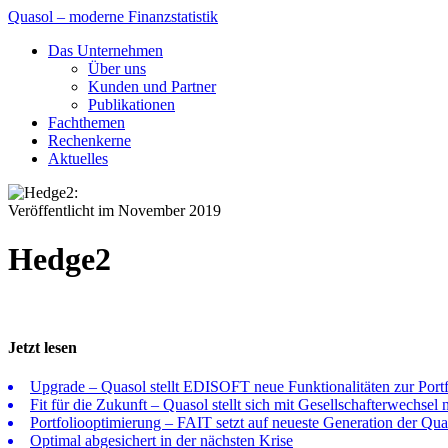
Quasol – moderne Finanzstatistik
Das Unternehmen
Über uns
Kunden und Partner
Publikationen
Fachthemen
Rechenkerne
Aktuelles
Veröffentlicht im November 2019
Hedge2
Jetzt lesen
Upgrade – Quasol stellt EDISOFT neue Funktionalitäten zur Portf
Fit für die Zukunft – Quasol stellt sich mit Gesellschafterwechsel 
Portfoliooptimierung – FAIT setzt auf neueste Generation der Qu
Optimal abgesichert in der nächsten Krise